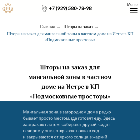
Меню
+7 (929) 580-78-98
Главная
→
Шторы на заказ
→
Шторы на заказ для мангальной зоны в частном доме на Истре в КП
«Подмосковные просторы»
Шторы на заказ для
мангальной зоны в частном
доме на Истре в КП
«Подмосковные просторы»
Мангальная зона в загородном доме редко
бывает просто местом, где готовят еду. Здесь
завтракают летом, собирают друзей, сидят
вечером у огня, открывают окна в сад
и закрываются от яркого солнца в жаркий